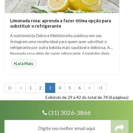
Limonada rosa: aprenda a fazer ótima opção para
substituir o refrigerante
A nutricionista Debora Melchioretto publicou em seu
Instagram uma receita ideal para quem quer substituir o
refrigerante por outra bebida mais saudável e deliciosa. A
limonada rosa além de super refrescante, é também cheia
de antioxidantes. Aprenda a..
Leia Mais
|<
<
1
2
3
4
5
6
>
>|
Exibindo de 29 a 42 do total de 74 (6 páginas)
(31) 3026-3866