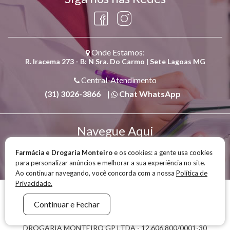
Onde Estamos:
R. Iracema 273 - B: N Sra. Do Carmo | Sete Lagoas MG
Central-Atendimento
(31) 3026-3866
|
Chat WhatsApp
Navegue Aqui
Quem Somos
|
Convênios
|
Política de Privacidade
Farmácia e Drogaria Monteiro
e os cookies: a gente usa cookies
|
Nossa Estrutura
|
Blog
|
Serviços
|
para personalizar anúncios e melhorar a sua experiência no site.
Produtos
|
Manipulação
|
Fale com a Gente
Ao continuar navegando, você concorda com a nossa
Política de
Privacidade.
Farmácia e Drogaria Monteiro © 2026 - Todos os Direitos Reservados.
Continuar e Fechar
DROGARIA MONTEIRO GP LTDA - 12.606.800/0001-30