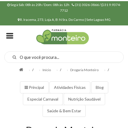
Seg à Sáb: 08h às 20h / Dom: 08h às 12h
(31) 3026-3866 /
31 9.9374-
7712
R. Iracema, 273, Loja A, B: N Sra. Do Carmo | Sete Lagoas MG
INÍCIO
QUEM
SOMOS
CONVÊNIOS
MANIPULAÇÃO
/
Início
/
Drogaria Monteiro
/
POLÍTICA DE
PRIVACIDADE
Principal
Atividades Físicas
Blog
PRODUTOS
Especial Carnaval
Nutrição Saudável
NOSSA
Saúde & Bem Estar
ESTRUTURA
NOSSOS