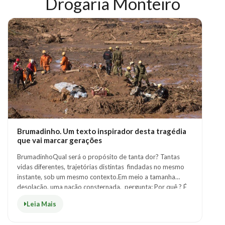
Drogaria Monteiro
SERVIÇOS
BLOG
CENTRAL
ATENDIMENTO
(31)
3026-
3866
Brumadinho. Um texto inspirador desta tragédia
Chat
que vai marcar gerações
WhatsApp
BrumadinhoQual será o propósito de tanta dor? Tantas
Envie-
vidas diferentes, trajetórias distintas findadas no mesmo
nos uma
instante, sob um mesmo contexto.Em meio a tamanha
mensagem
desolação, uma nação consternada, pergunta: Por quê ? É
tão imaturo qua..
Leia Mais