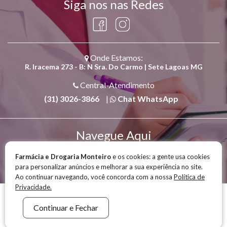
Siga nos nas Redes
Onde Estamos:
R. Iracema 273 - B: N Sra. Do Carmo | Sete Lagoas MG
Central-Atendimento
(31) 3026-3866
|
Chat WhatsApp
Navegue Aqui
Quem Somos
|
Convênios
|
Política de Privacidade
Farmácia e Drogaria Monteiro
e os cookies: a gente usa cookies
|
Nossa Estrutura
|
Blog
|
Serviços
|
para personalizar anúncios e melhorar a sua experiência no site.
Produtos
|
Manipulação
|
Fale com a Gente
Ao continuar navegando, você concorda com a nossa
Política de
Privacidade.
Farmácia e Drogaria Monteiro © 2026 - Todos os Direitos Reservados.
Continuar e Fechar