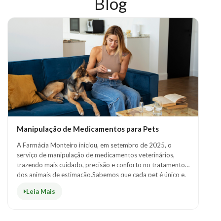
Blog
SERVIÇOS
BLOG
CENTRAL
ATENDIMENTO
(31)
3026-
3866
Manipulação de Medicamentos para Pets
Chat
WhatsApp
A Farmácia Monteiro iniciou, em setembro de 2025, o
serviço de manipulação de medicamentos veterinários,
Envie-
trazendo mais cuidado, precisão e conforto no tratamento
nos uma
dos animais de estimação.Sabemos que cada pet é único e,
mensagem
muitas vezes, os medicamentos d..
Leia Mais