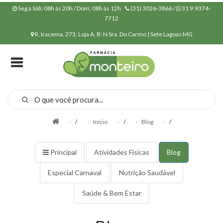
Seg à Sáb: 08h às 20h / Dom: 08h às 12h
(31) 3026-3866 /
31 9.9374-
7712
R. Iracema, 273, Loja A, B: N Sra. Do Carmo | Sete Lagoas MG
INÍCIO
QUEM
SOMOS
CONVÊNIOS
MANIPULAÇÃO
/
Início
/
Blog
/
POLÍTICA DE
PRIVACIDADE
Principal
Atividades Físicas
Blog
PRODUTOS
Especial Carnaval
Nutrição Saudável
NOSSA
Saúde & Bem Estar
ESTRUTURA
NOSSOS