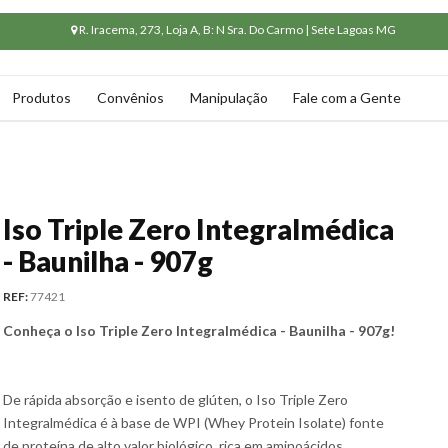
R. Iracema, 273, Loja A, B: N Sra. Do Carmo | Sete Lagoas MG
Produtos
Convênios
Manipulação
Fale com a Gente
Iso Triple Zero Integralmédica
- Baunilha - 907g
REF:
77421
Conheça o Iso Triple Zero Integralmédica - Baunilha - 907g!
De rápida absorção e isento de glúten, o Iso Triple Zero
Integralmédica é à base de WPI (Whey Protein Isolate) fonte
de proteína de alto valor biológico, rica em aminoácidos