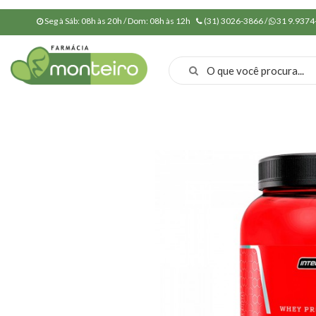
Seg à Sáb: 08h às 20h / Dom: 08h às 12h
(31) 3026-3866 /
31 9.9374