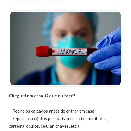
SERVIÇOS
BLOG
CENTRAL
ATENDIMENTO
(31)
3026-
3866
Chat
WhatsApp
Envie-
Cheguei em casa. O que eu faço?
nos uma
mensagem
Retire os calçados antes de entrar em casa
Separe os objetos pessoais num recipiente (bolsa,
carteira, óculos, celular, chaves, etc.)