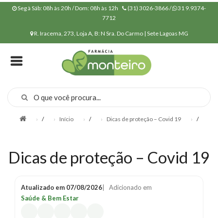
Seg à Sáb: 08h às 20h / Dom: 08h às 12h
(31) 3026-3866 /
31 9.9374-
7712
R. Iracema, 273, Loja A, B: N Sra. Do Carmo | Sete Lagoas MG
INÍCIO
QUEM
SOMOS
CONVÊNIOS
MANIPULAÇÃO
/
Início
/
Dicas de proteção – Covid 19
/
POLÍTICA DE
PRIVACIDADE
Dicas de proteção – Covid 19
PRODUTOS
NOSSA
Atualizado em
07/08/2026
| Adicionado em
ESTRUTURA
Saúde & Bem Estar
NOSSOS