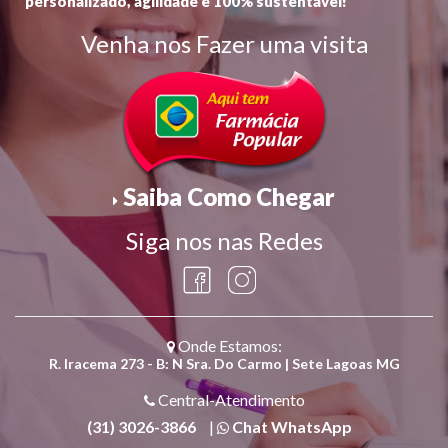
personalizado, agilidade e 100% sustentável!
Venha nos Fazer uma visita
Saiba Como Chegar
Siga nos nas Redes
Onde Estamos:
R. Iracema 273 - B: N Sra. Do Carmo | Sete Lagoas MG
Central-Atendimento
(31) 3026-3866
|
Chat WhatsApp