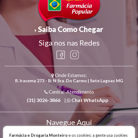
Saiba Como Chegar
Siga nos nas Redes
Onde Estamos:
R. Iracema 273 - B: N Sra. Do Carmo | Sete Lagoas MG
Central-Atendimento
(31) 3026-3866
|
Chat WhatsApp
Navegue Aqui
Quem Somos
|
Convênios
|
Política de Privacidade
Farmácia e Drogaria Monteiro
e os cookies: a gente usa cookies