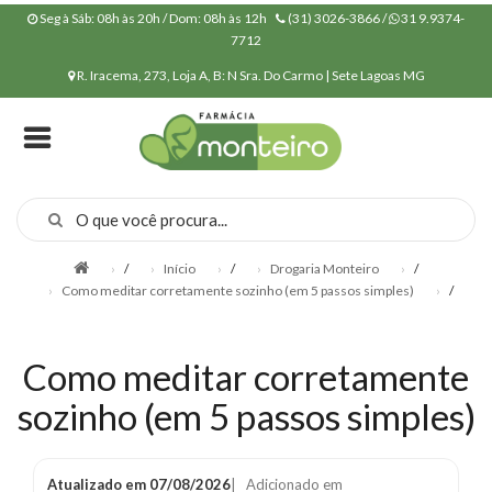
Seg à Sáb: 08h às 20h / Dom: 08h às 12h
(31) 3026-3866 /
31 9.9374-
7712
R. Iracema, 273, Loja A, B: N Sra. Do Carmo | Sete Lagoas MG
INÍCIO
QUEM
SOMOS
CONVÊNIOS
MANIPULAÇÃO
/
Início
/
Drogaria Monteiro
/
Como meditar corretamente sozinho (em 5 passos simples)
/
POLÍTICA DE
PRIVACIDADE
Como meditar corretamente
PRODUTOS
sozinho (em 5 passos simples)
NOSSA
ESTRUTURA
NOSSOS
Atualizado em
07/08/2026
| Adicionado em