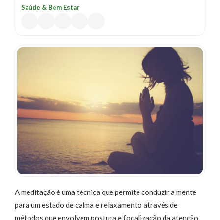
SERVIÇOS
Saúde & Bem Estar
BLOG
CENTRAL
ATENDIMENTO
(31)
3026-
3866
Chat
WhatsApp
Envie-
nos uma
mensagem
A meditação é uma técnica que permite conduzir a mente
para um estado de calma e relaxamento através de
métodos que envolvem postura e focalização da atenção